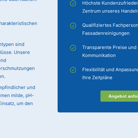
Höchste Kundenzufrieden
Zentrum unseres Handel
harakteristischen
Qualifiziertes Fachperson
Fassadenreinigungen
ntypen sind
Transparente Preise und
lüsse. Unsere
Kommunikation
und
Verschmutzungen
Flexibilität und Anpassun
en.
Ihre Zeitpläne
mpfindlicher und
mmen milde, pH-
Angebot anfo
Einsatz, um den