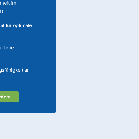
heit im
ns
al für optimale
 offene
gsfähigkeit an
rdern