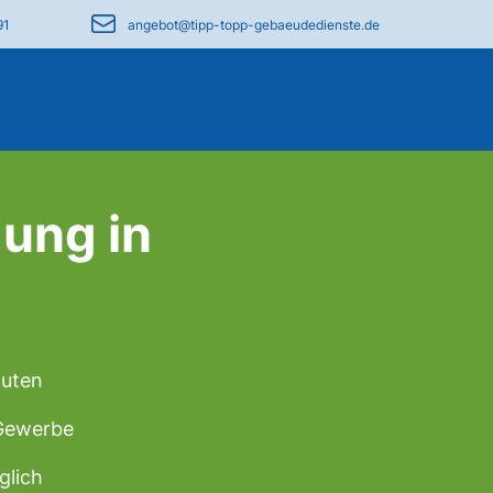
91
angebot@tipp-topp-gebaeudedienste.de
ung in
nuten
 Gewerbe
glich