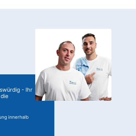
swürdig - Ihr
 die
ung innerhalb