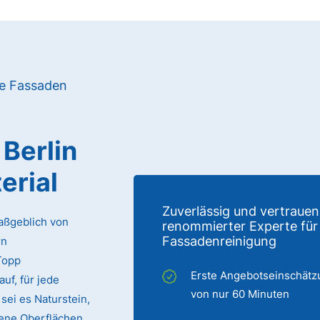
re Fassaden
Berlin
erial
Zuverlässig und vertrauen
aßgeblich von
renommierter Experte für
Fassadenreinigung
rn
Topp
Erste Angebotseinschätz
auf, für jede
von nur 60 Minuten
sei es Naturstein,
chene Oberflächen.