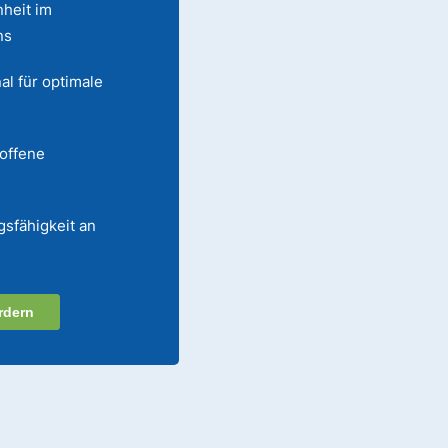
heit im
ns
al für optimale
 offene
gsfähigkeit an
rdern