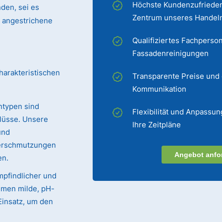
Höchste Kundenzufrieden
den, sei es
Zentrum unseres Handel
er angestrichene
Qualifiziertes Fachperson
Fassadenreinigungen
harakteristischen
Transparente Preise und
Kommunikation
ntypen sind
Flexibilität und Anpassun
lüsse. Unsere
Ihre Zeitpläne
und
Verschmutzungen
Angebot anfo
en.
mpfindlicher und
mmen milde, pH-
Einsatz, um den