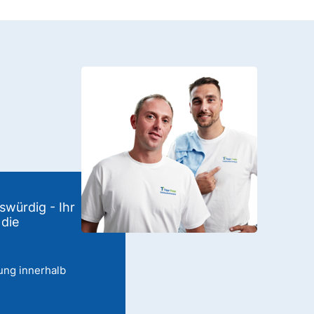
swürdig - Ihr
 die
ung innerhalb