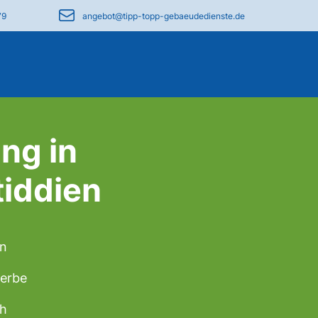
79
angebot@tipp-topp-gebaeudedienste.de
ng in
iddien
en
werbe
ch