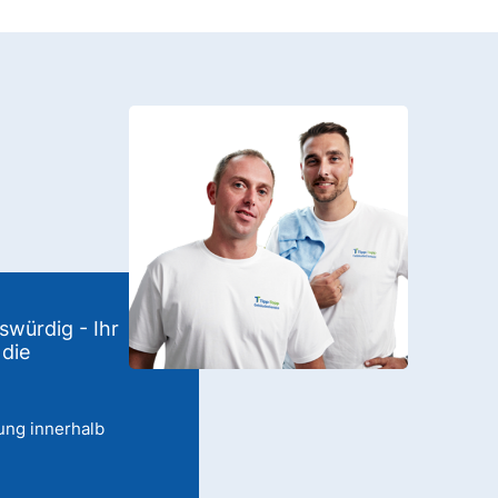
swürdig - Ihr
 die
ung innerhalb