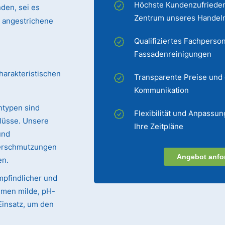
Höchste Kundenzufrieden
den, sei es
Zentrum unseres Handel
er angestrichene
Qualifiziertes Fachperson
Fassadenreinigungen
harakteristischen
Transparente Preise und
Kommunikation
ntypen sind
Flexibilität und Anpassun
lüsse. Unsere
Ihre Zeitpläne
und
Verschmutzungen
Angebot anfo
en.
mpfindlicher und
mmen milde, pH-
Einsatz, um den