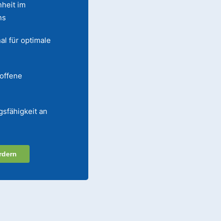
heit im
ns
al für optimale
 offene
gsfähigkeit an
rdern