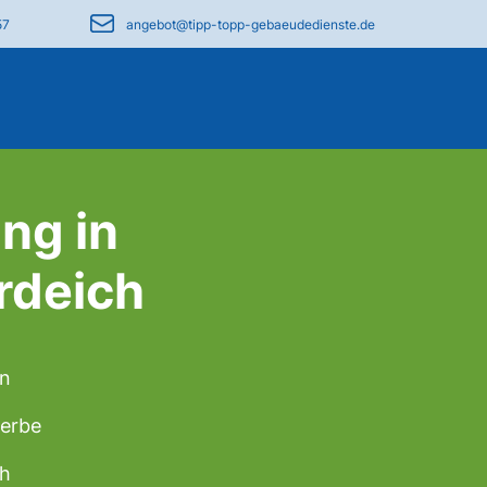
57
angebot@tipp-topp-gebaeudedienste.de
ng in
rdeich
en
werbe
ch