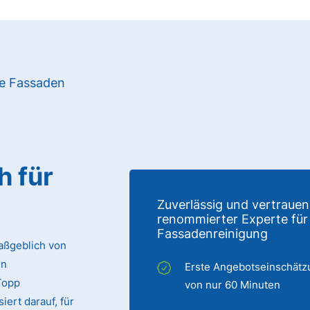
re Fassaden
h für
Zuverlässig und vertrauen
renommierter Experte für
Fassadenreinigung
aßgeblich von
rn
Erste Angebotseinschätz
Topp
von nur 60 Minuten
ert darauf, für