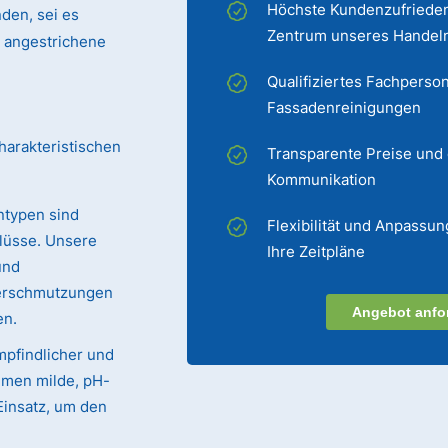
Höchste Kundenzufrieden
den, sei es
Zentrum unseres Handel
er angestrichene
Qualifiziertes Fachperson
Fassadenreinigungen
harakteristischen
Transparente Preise und
Kommunikation
ntypen sind
Flexibilität und Anpassun
lüsse. Unsere
Ihre Zeitpläne
und
Verschmutzungen
Angebot anfo
en.
mpfindlicher und
mmen milde, pH-
Einsatz, um den