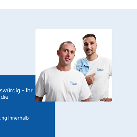
swürdig - Ihr
 die
ung innerhalb