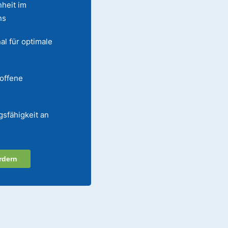
heit im
ns
al für optimale
 offene
gsfähigkeit an
rdern