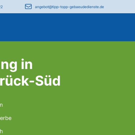
22
angebot@tipp-topp-gebaeudedienste.de
ng in
rück-Süd
en
werbe
ch