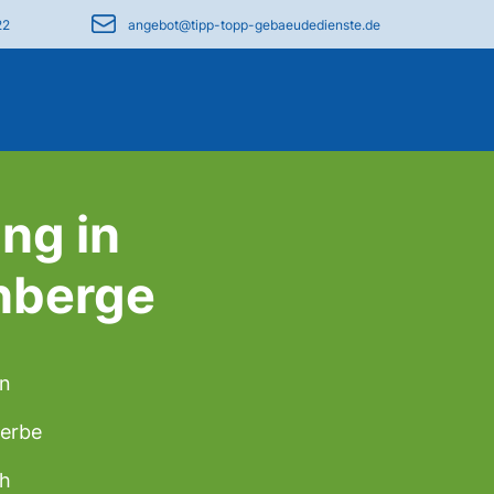
22
angebot@tipp-topp-gebaeudedienste.de
ng in
nberge
en
werbe
ch