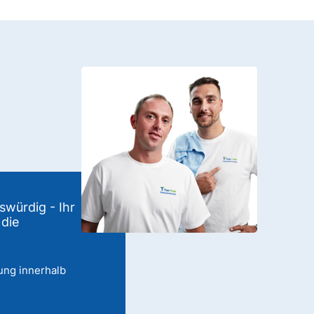
swürdig - Ihr
 die
ung innerhalb