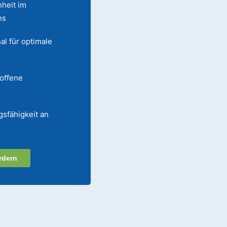
heit im
ns
al für optimale
 offene
gsfähigkeit an
rdern