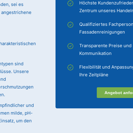
Höchste Kundenzufrieden
den, sei es
Zentrum unseres Handel
er angestrichene
Qualifiziertes Fachperson
Fassadenreinigungen
harakteristischen
Transparente Preise und
Kommunikation
ntypen sind
Flexibilität und Anpassun
lüsse. Unsere
Ihre Zeitpläne
und
Verschmutzungen
Angebot anfo
en.
mpfindlicher und
mmen milde, pH-
Einsatz, um den