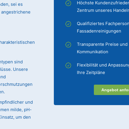
Höchste Kundenzufrieden
den, sei es
Zentrum unseres Handel
er angestrichene
Qualifiziertes Fachperson
Fassadenreinigungen
harakteristischen
Transparente Preise und
Kommunikation
ntypen sind
Flexibilität und Anpassun
lüsse. Unsere
Ihre Zeitpläne
und
Verschmutzungen
Angebot anfo
en.
mpfindlicher und
mmen milde, pH-
Einsatz, um den