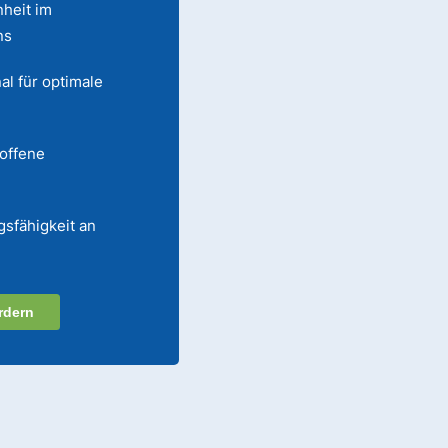
heit im
ns
al für optimale
 offene
gsfähigkeit an
rdern