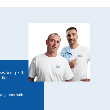
swürdig - Ihr
 die
ung innerhalb