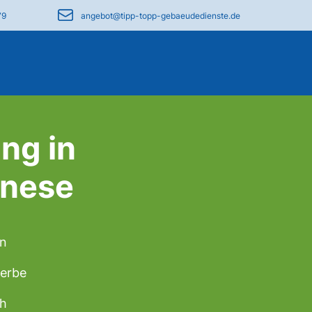
79
angebot@tipp-topp-gebaeudedienste.de
ng in
enese
en
werbe
ch