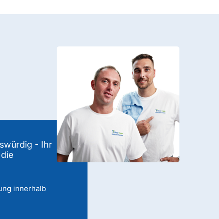
swürdig - Ihr
 die
ung innerhalb