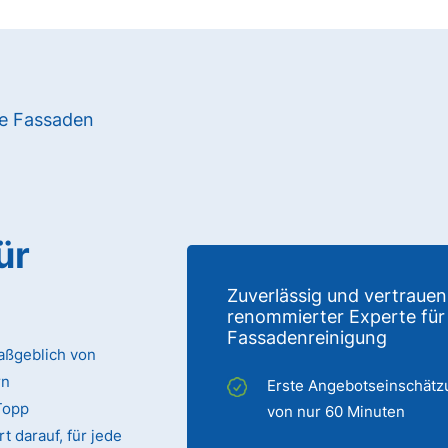
re Fassaden
ür
Zuverlässig und vertrauen
renommierter Experte für
Fassadenreinigung
aßgeblich von
rn
Erste Angebotseinschätz
Topp
von nur 60 Minuten
t darauf, für jede