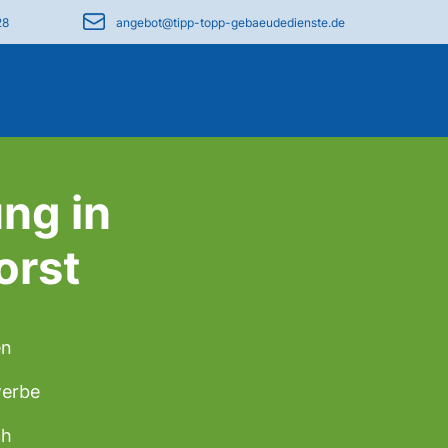
28
angebot@tipp-topp-gebaeudedienste.de
ng in
orst
en
werbe
ch