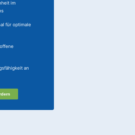
heit im
ns
al für optimale
 offene
gsfähigkeit an
rdern