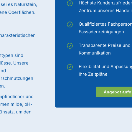
Höchste Kundenzufrieden
sei es Naturstein,
Zentrum unseres Handel
chene Oberflächen.
Qualifiziertes Fachperson
Fassadenreinigungen
harakteristischen
Transparente Preise und
Kommunikation
ntypen sind
lüsse. Unsere
Flexibilität und Anpassun
und
Ihre Zeitpläne
Verschmutzungen
en.
Angebot anfo
mpfindlicher und
mmen milde, pH-
Einsatz, um den