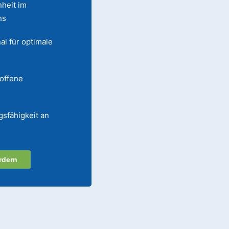
heit im
ns
al für optimale
 offene
gsfähigkeit an
rdern