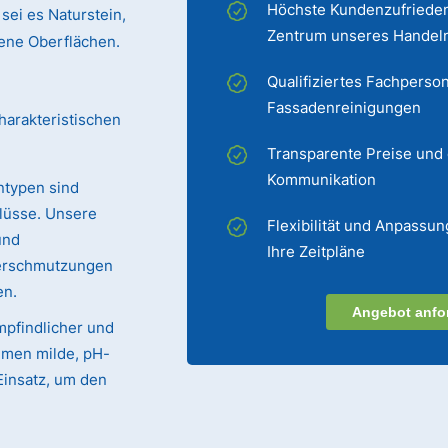
Höchste Kundenzufrieden
sei es Naturstein,
Zentrum unseres Handel
chene Oberflächen.
Qualifiziertes Fachperson
Fassadenreinigungen
harakteristischen
Transparente Preise und
Kommunikation
ntypen sind
lüsse. Unsere
Flexibilität und Anpassun
und
Ihre Zeitpläne
Verschmutzungen
en.
Angebot anfo
mpfindlicher und
mmen milde, pH-
Einsatz, um den