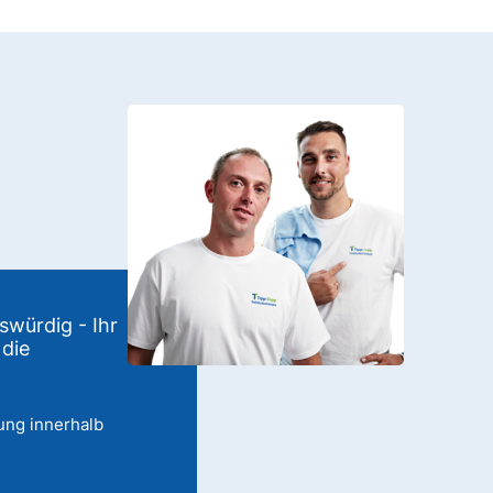
swürdig - Ihr
 die
ung innerhalb