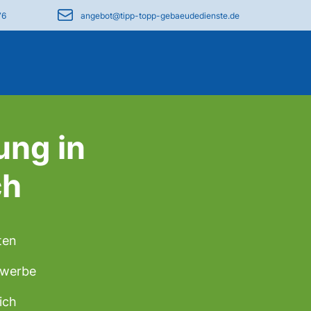
76
angebot@tipp-topp-gebaeudedienste.de
ung in
ch
ten
Gewerbe
ich