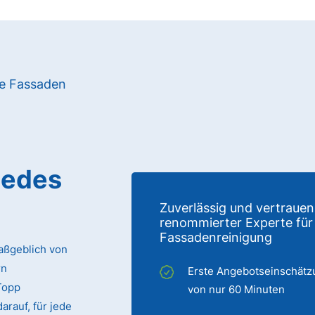
re Fassaden
jedes
Zuverlässig und vertrauen
renommierter Experte für
Fassadenreinigung
aßgeblich von
rn
Erste Angebotseinschätz
Topp
von nur 60 Minuten
arauf, für jede