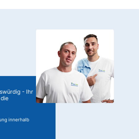
swürdig - Ihr
 die
ung innerhalb