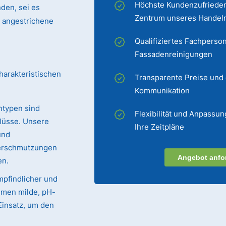
Höchste Kundenzufrieden
den, sei es
Zentrum unseres Handel
er angestrichene
Qualifiziertes Fachperson
Fassadenreinigungen
harakteristischen
Transparente Preise und
Kommunikation
ntypen sind
Flexibilität und Anpassun
lüsse. Unsere
Ihre Zeitpläne
und
Verschmutzungen
Angebot anfo
en.
mpfindlicher und
mmen milde, pH-
Einsatz, um den