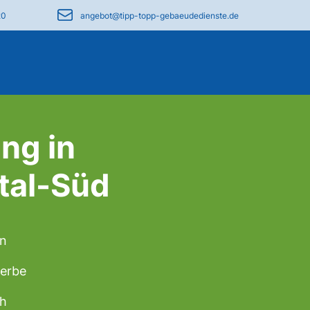
20
angebot@tipp-topp-gebaeudedienste.de
ng in
tal-Süd
en
werbe
ch