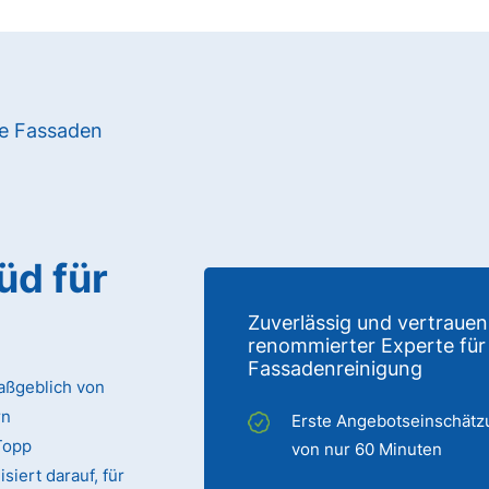
re Fassaden
üd für
Zuverlässig und vertrauen
renommierter Experte für
Fassadenreinigung
aßgeblich von
rn
Erste Angebotseinschätz
Topp
von nur 60 Minuten
iert darauf, für