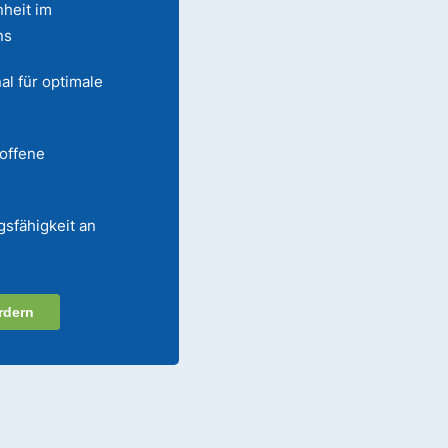
heit im
ns
al für optimale
 offene
gsfähigkeit an
rdern